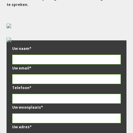
te spreken.
Uw naam*
Uw email*
Telefoon*
Gelieve 
Uw woonplaats*
Uw adres*