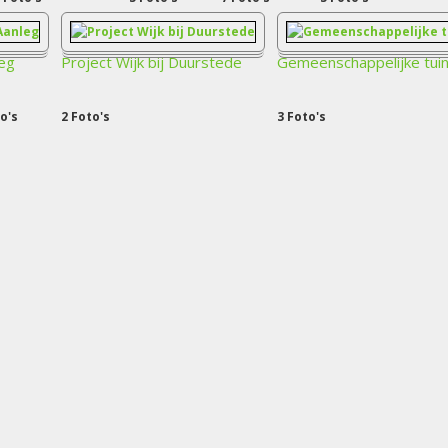
eg
Project Wijk bij Duurstede
Gemeenschappelijke tui
o's
2
Foto's
3
Foto's