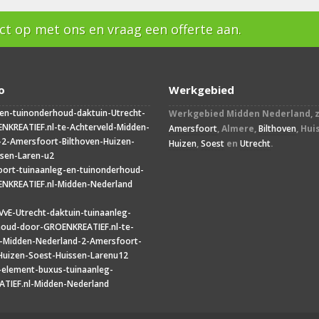
t op met ons en vraag een offerte aan.
o
Werkgebied
Werkgebied Midden Nederland, z
Amersfoort
, Almere,
Bilthoven
, Hui
Huizen
,
Soest
en
Utrecht
.