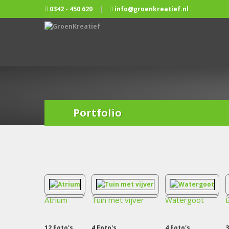
0342 - 450 620
|
info@groenkreatief.nl
Portfolio
Atrium
Tuin met vijver
Watergoot
12
Foto's
4
Foto's
4
Foto's
3