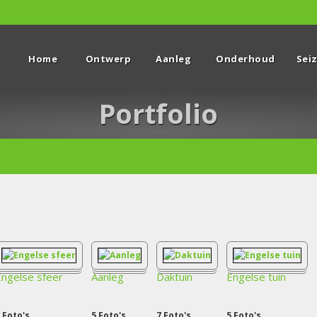
Home
Ontwerp
Aanleg
Onderhoud
Sei
Portfolio
Engelse sfeer
Aanleg
Daktuin
Engelse tuin
Foto's
5
Foto's
7
Foto's
5
Foto's