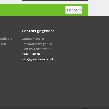
Contact
Contactgegevens
oals o.a.
GROENKREATIEF
ssen,
Emelaarseweg 11-b
3791 PS Achterveld
0342-450620
info@groenkreatief.nl​