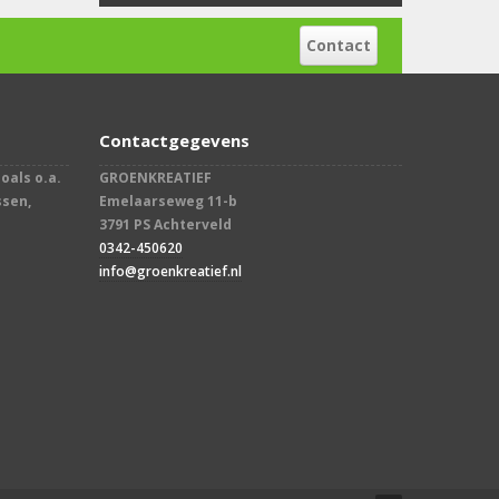
Contact
Contactgegevens
oals o.a.
GROENKREATIEF
ssen,
Emelaarseweg 11-b
3791 PS Achterveld
0342-450620
info@groenkreatief.nl​