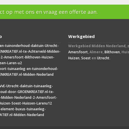
t op met ons en vraag een offerte aan.
o
Werkgebied
Werkgebied Midden Nederland, z
Amersfoort
, Almere,
Bilthoven
, Hui
Huizen
,
Soest
en
Utrecht
.