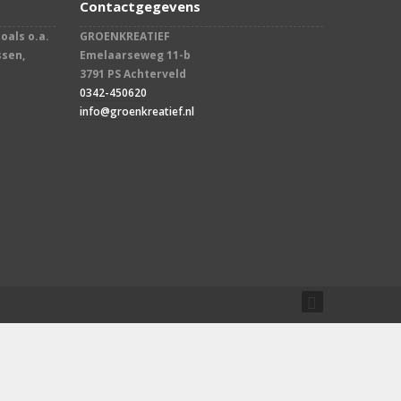
Contactgegevens
oals o.a.
GROENKREATIEF
ssen,
Emelaarseweg 11-b
3791 PS Achterveld
0342-450620
info@groenkreatief.nl​