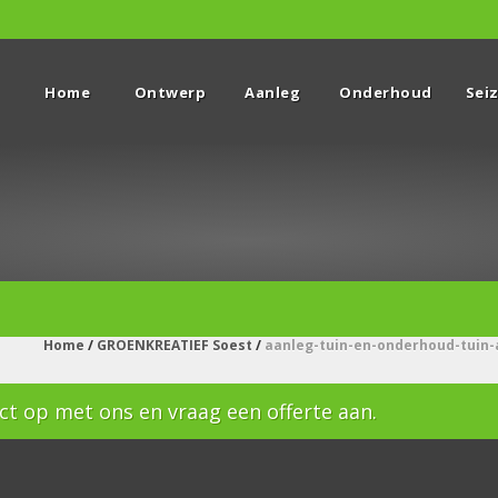
Home
Ontwerp
Aanleg
Onderhoud
Sei
Home
/
GROENKREATIEF Soest
/
aanleg-tuin-en-onderhoud-tuin-
t op met ons en vraag een offerte aan.