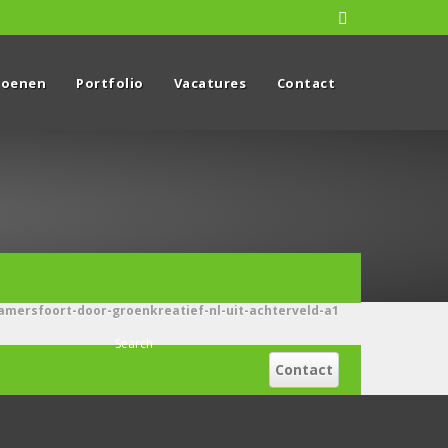
zoenen
Portfolio
Vacatures
Contact
amersfoort-door-groenkreatief-nl-uit-achterveld-a1
Contact