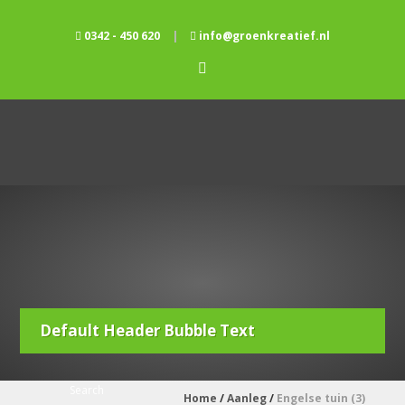
0342 - 450 620
|
info@groenkreatief.nl
Default Header Bubble Text
Home
/
Aanleg
/
Engelse tuin (3)