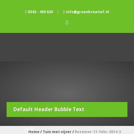
0342 - 450 620
|
info@groenkreatief.nl
Default Header Bubble Text
Home
/
Tuin met vijver
/
Bezemer-11-febr-2014-3