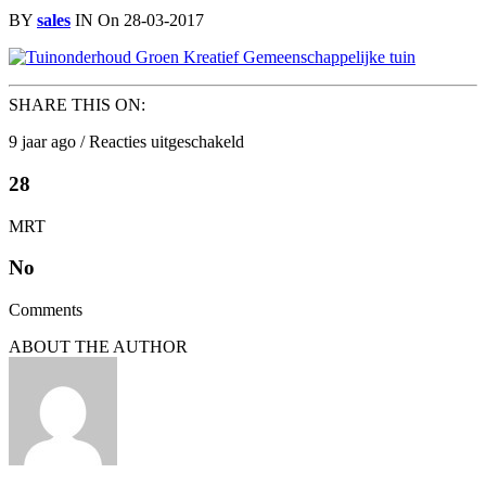
BY
sales
IN
On 28-03-2017
SHARE THIS ON:
voor
9 jaar ago /
Reacties uitgeschakeld
Eiland-
6-
28
mei-
2014-
MRT
9
No
Comments
ABOUT THE AUTHOR