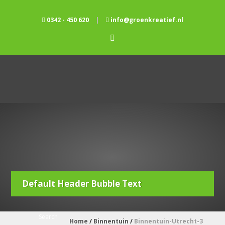
0342 - 450 620
|
info@groenkreatief.nl
Default Header Bubble Text
Home
/
Binnentuin
/
Binnentuin-Utrecht-3