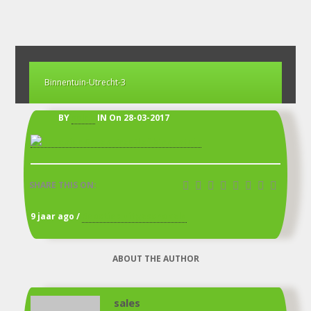
Binnentuin-Utrecht-3
BY
sales
IN
On 28-03-2017
SHARE THIS ON:
voor
9 jaar ago /
Reacties uitgeschakeld
Binnentuin-
Utrecht-
ABOUT THE AUTHOR
3
sales