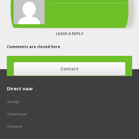
GROENKREATIEF.nl-
te-
Achterveld-
Midden-
Nederland-
LEAVE A REPLY
2-
Amersfoort-
Comments are closed here.
Bilthoven-
Huizen-
Soest-
Huissen-
Contact
Laren-
u2
Direct naar
Aanleg
Onderhoud
Ontwerp