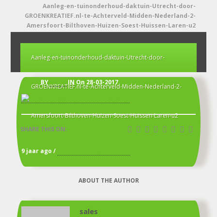
Aanleg-en-tuinonderhoud-daktuin-Utrecht-door-
GROENKREATIEF.nl-te-Achterveld-Midden-Nederland-2-
Amersfoort-Bilthoven-Huizen-Soest-Huissen-Laren-u2
Aanleg-en-tuinonderhoud-daktuin-Utrecht-door-
BY
sales
IN
On 28-03-2017
GROENKREATIEF.nl-te-Achterveld-Midden-Nederland-2-
Amersfoort-Bilthoven-Huizen-Soest-Huissen-Laren-u2
SHARE THIS ON:
voor
9 jaar ago /
Reacties uitgeschakeld
Aanleg-
en-
ABOUT THE AUTHOR
tuinonderhoud-
daktuin-
Utrecht-
sales
door-